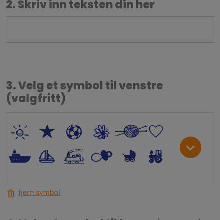
2. Skriv inn teksten din her
3. Velg et symbol til venstre
(valgfritt)
*
V
C
+
W
U
.
<
;
S
R
M
fjern symbol