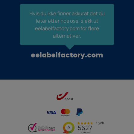
Hvis du ikke finner akkurat det du
leter etter hos oss, sjekk ut
eelabelfactory.com for flere
alternativer.
eelabelfactory.com