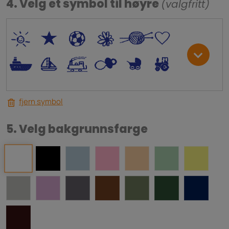
4. Velg et symbol til høyre
(valgfritt)
*
V
C
+
W
U
.
<
;
S
R
M
fjern symbol
5. Velg bakgrunnsfarge