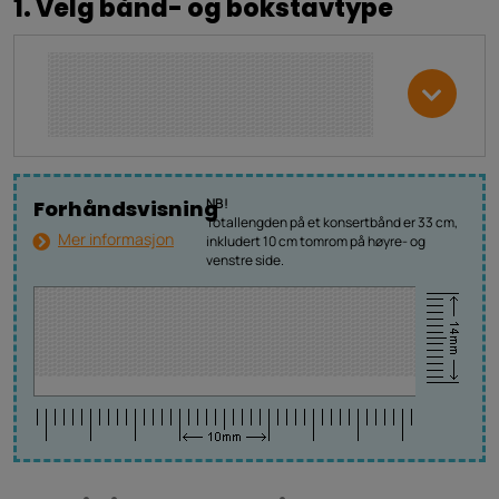
1. Velg bånd- og bokstavtype
NB!
Forhåndsvisning
Totallengden på et konsertbånd er 33 cm,
Mer informasjon
inkludert 10 cm tomrom på høyre- og
venstre side.