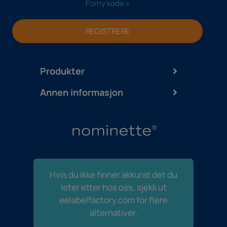
Forny kode »
REGISTRERE
Produkter
Annen informasjon
Hvis du ikke finner akkurat det du
leter etter hos oss, sjekk ut
eelabelfactory.com for flere
alternativer.