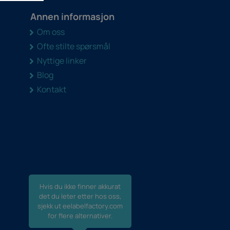
Annen informasjon
Om oss
Ofte stilte spørsmål
Nyttige linker
Blog
Kontakt
Hvis du ikke finner akkurat
det du leter etter hos oss,
sjekk ut eelabelfactory.com
for flere alternativer.