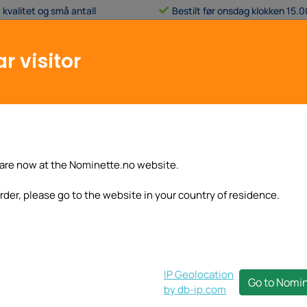
 kvalitet og små antall
Bestilt før onsdag klokken 15.0
Gjelder alle
standardprodukter
r visitor
Kundeservice
Min konto
Basisetikett
Andre tekstiletiketter
Klistremerk
kter
are now at the Nominette.no website.
rder, please go to the website in your country of residence.
IP Geolocation
på nyhetsbrevet vårt og få 
Go to Nomi
by db-ip.com