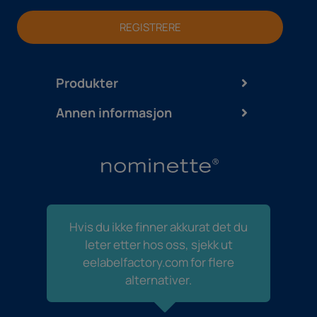
REGISTRERE
Produkter
Annen informasjon
Hvis du ikke finner akkurat det du
leter etter hos oss, sjekk ut
eelabelfactory.com for flere
alternativer.