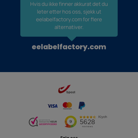
Hvis du ikke finner akkurat det du
leter etter hos oss, sjekk ut
eelabelfactory.com for flere
alternativer.
eelabelfactory.com
Følg oss