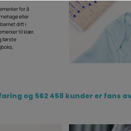
remerker for å
arnehage eller
arnet ditt i
merker til klær,
 første
jboks,
rfaring og 562 458 kunder er fans a