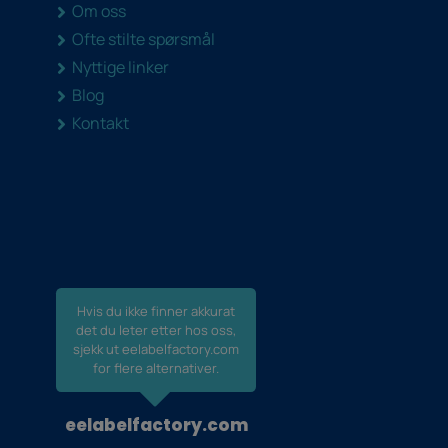
Om oss
Ofte stilte spørsmål
Nyttige linker
Blog
Kontakt
Hvis du ikke finner akkurat
det du leter etter hos oss,
sjekk ut eelabelfactory.com
for flere alternativer.
eelabelfactory.com