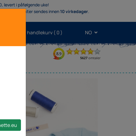
0, levert i påfølgende uke!
.
Andre produkter sendes innen
10 virkedager
.
Min handlekurv (
0
)
NO
er
nette.eu