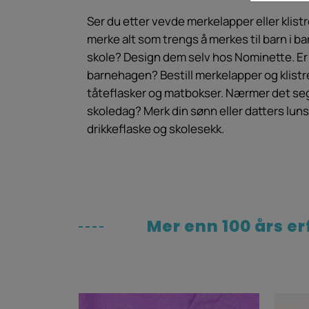
Ser du etter vevde merkelapper eller klist
merke alt som trengs å merkes til barn i b
skole? Design dem selv hos Nominette. Er b
barnehagen? Bestill merkelapper og klistre
tåteflasker og matbokser. Nærmer det seg
skoledag? Merk din sønn eller datters luns
drikkeflaske og skolesekk.
Mer enn 100 års e