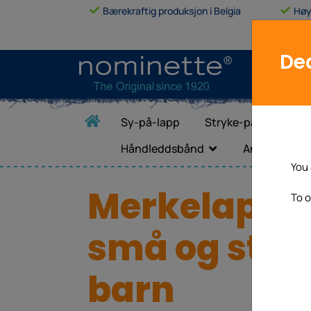
Bærekraftig produksjon i Belgia
Høy
Dea
Sy-på-lapp
Stryke-på-lapp
Håndleddsbånd
Andre produ
You 
Merkelapper
To o
små og stor
barn