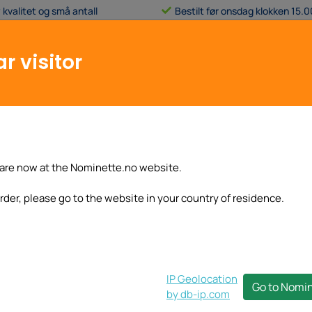
 kvalitet og små antall
Bestilt før onsdag klokken 15.0
Gjelder alle
standardprodukter
r visitor
Kundeservice
Min konto
Basisetikett
Andre tekstiletiketter
Klistremerk
kter
are now at the Nominette.no website.
 for
rder, please go to the website in your country of residence.
e
IP Geolocation
Go to Nomi
by db-ip.com